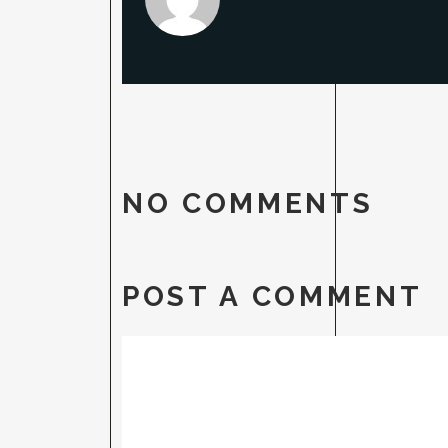
NO COMMENTS
POST A COMMENT